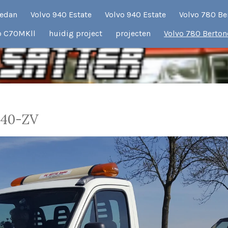
sedan
Volvo 940 Estate
Volvo 940 Estate
Volvo 780 Be
o C70MKll
huidig project
projecten
Volvo 780 Berton
-40-ZV