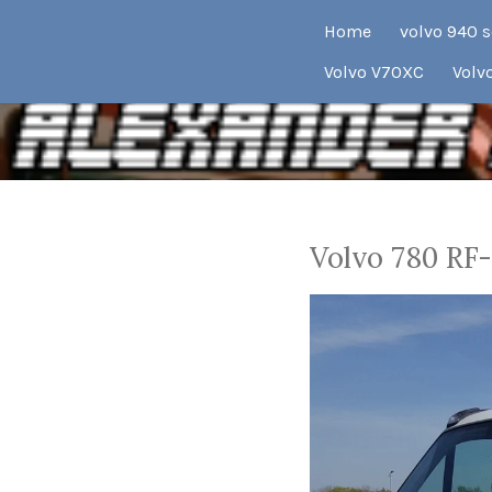
Ga
Home
volvo 940 
direct
Volvo V70XC
Volv
naar
de
hoofdinhoud
Volvo 780 RF