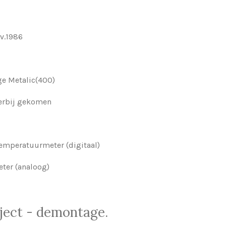
v.1986
e Metalic(400)
 erbij gekomen
temperatuurmeter (digitaal)
ter (analoog)
ject - demontage.